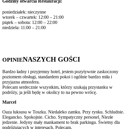
Godziny otwarcia Restauracji:
poniedziałek: nieczynne
wtorek – czwartek: 12:00 – 21:00
piątek – sobota: 12:00 – 22:00
niedziela: 11:00 – 21:00
NASZYCH GOŚCI
OPINIE
Bardzo ładny i przyjemny hotel, jestem pozytywnie zaskoczony
poziomem obsługi, standardem pokoi i ogólnie bardzo miła i
przyjazna atmosfera.
Polecam serdecznie wszystkim, którzy szukają przystanku w
podróży, ja jeśli będę w okolicy to na pewno wrócę.
Marcel
Oaza luksusu w Toszku. Niedaleko zamku. Przy rynku. Schludnie.
Elegancko. Spokojnie. Cicho. Sympatyczny personel. Niezłe
jedzenie. Jedyny mały mankament to brak parkingu. Świetny dla
podróżujących w interesach. Polecam.